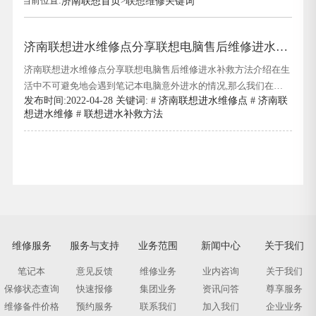
当前位置:
济南联想首页
>
联想维修关键词
济南联想进水维修点分享联想电脑售后维修进水补
救方法介绍
济南联想进水维修点分享联想电脑售后维修进水补救方法介绍在生
活中不可避免地会遇到笔记本电脑意外进水的情况,那么我们在电
发布时间:2022-04-28 关键词: #
济南联想进水维修点
#
济南联
脑进水后应该做什么呢?济南联想电脑售后维修.济南联想进水维修
想进水维修
#
联想进水补救方法
点分享联想电脑售后维修进水补救方法介绍济南联想电脑售后维修
进水后应急补救方法：①关闭电源.一般来说,笔记本电脑在使用水
后有两种可能
维修服务
服务与支持
业务范围
新闻中心
关于我们
笔记本
意见反馈
维修业务
业内咨询
关于我们
保修状态查询
快速报修
集团业务
资讯问答
尊享服务
维修备件价格
预约服务
联系我们
加入我们
企业业务